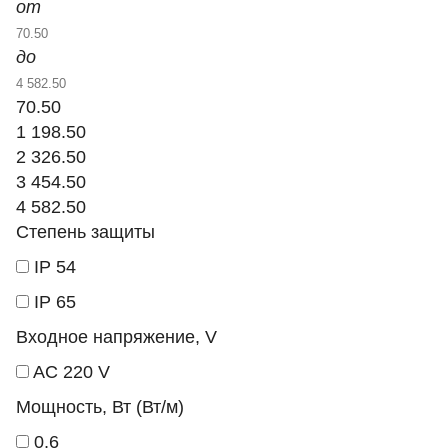
от
до
70.50
1 198.50
2 326.50
3 454.50
4 582.50
Степень защиты
IP 54
IP 65
Входное напряжение, V
AC 220 V
Мощность, Вт (Вт/м)
0,6