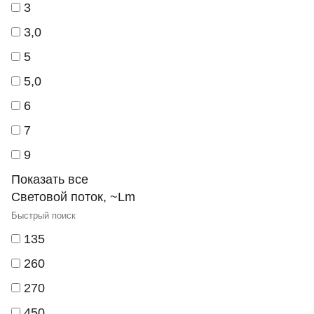
3
3,0
5
5,0
6
7
9
Показать все
Световой поток, ~Lm
135
260
270
450