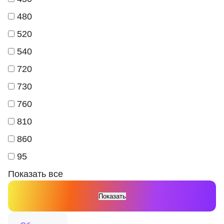
480
520
540
720
730
760
810
860
95
Показать все