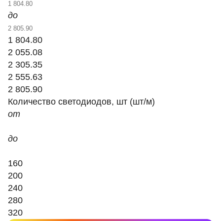
до
1 804.80
2 055.08
2 305.35
2 555.63
2 805.90
Количество светодиодов, шт (шт/м)
от
до
160
200
240
280
320