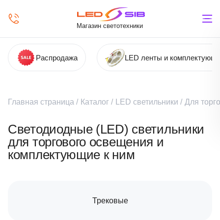
Магазин светотехники
Распродажа
LED ленты и комплектующ
Главная страница
/
Каталог
/
LED светильники
/
Для торг
Светодиодные (LED) светильники
для торгового освещения и
комплектующие к ним
Трековые