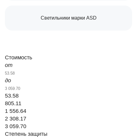
Светильники марки ASD
Стоимость
от
до
53.58
805.11
1 556.64
2 308.17
3 059.70
Степень защиты