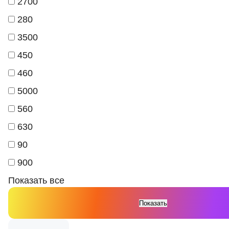
2700
280
3500
450
460
5000
560
630
90
900
Показать все