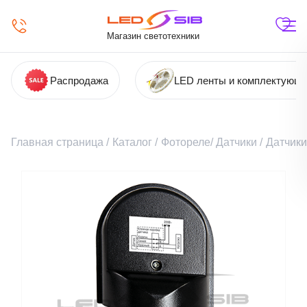
Магазин светотехники
Распродажа
LED ленты и комплектующ
Главная страница
/
Каталог
/
Фотореле/ Датчики
/
Датчик