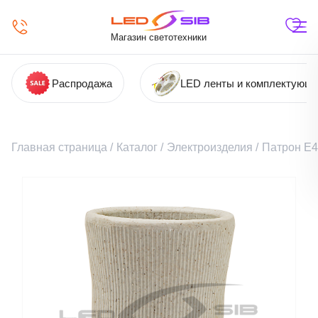
Магазин светотехники
Распродажа
LED ленты и комплектующ
Главная страница
/
Каталог
/
Электроизделия
/
Патрон Е4