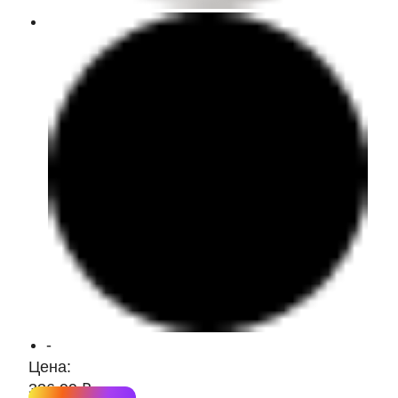
-
Цена:
336.99 ₽