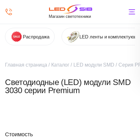
Магазин светотехники
Распродажа
LED ленты и комплектующ
Главная страница
/
Каталог
/
LED модули SMD
/
Серия P
Светодиодные (LED) модули SMD
3030 серии Premium
Стоимость