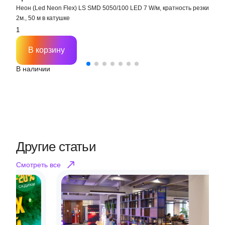
Неон (Led Neon Flex) LS SMD 5050/100 LED 7 W/м, кратность резки
Н
2м., 50 м в катушке
кр
В корзину
В наличии
В
Другие статьи
Смотреть все