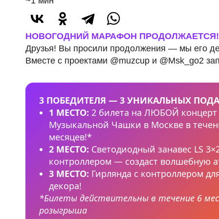
~1 мин
НОВОГОДНИЙ МАРАФОН ПРОДОЛЖАЕТСЯ!
Друзья! Вы просили продолжения — мы его д
Вместе с проектами @muzcup и @Msk_go2 за
3 ПОБЕДИТЕЛЯ — 3 УНИКАЛЬНЫХ ПОДА
1 МЕСТО:
2 билета на ЛЮБОЙ концерт
Музыкальной Чашки в Москве в течен
месяцев!*
2 МЕСТО:
Светодиодный занавес LS 3×
контроллером — создаст волшебную а
3 МЕСТО:
Гирлянда с контроллером дл
декора!
*Билеты действительны в течение 6 мес
розыгрыша