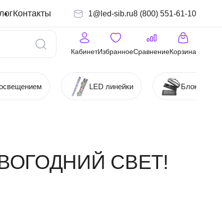
лог
Контакты
1@led-sib.ru
8 (800) 551-61-10
Кабинет
Избранное
Сравнение
Корзина
 освещением
LED линейки
Блоки (Ист
ВОГОДНИЙ СВЕТ!