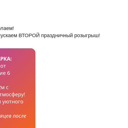
елаем!
пускаем ВТОРОЙ праздничный розыгрыш!
РКА:
 от
ие 6
2м с
тмосферу!
я уютного
яцев после